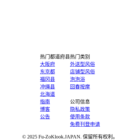
热门都道府县
热门类别
大阪府
外送型风俗
东京都
店铺型风俗
福冈县
泡泡浴
冲绳县
回春按摩
北海道
指南
公司信息
博客
隐私政策
公告
使用条款
免费刊登申请
© 2025 Fu-ZoKlook.JAPAN. 保留所有权利。