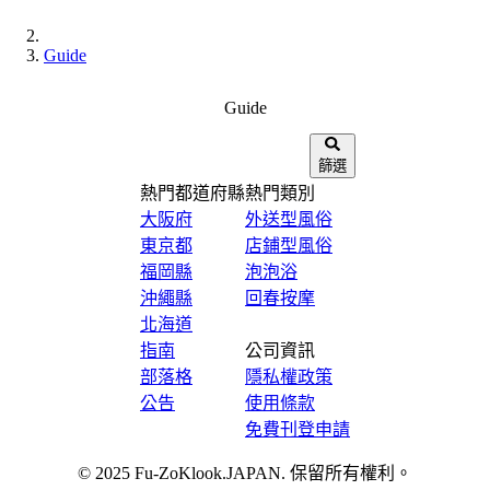
Guide
Guide
篩選
熱門都道府縣
熱門類別
大阪府
外送型風俗
東京都
店鋪型風俗
福岡縣
泡泡浴
沖繩縣
回春按摩
北海道
指南
公司資訊
部落格
隱私權政策
公告
使用條款
免費刊登申請
© 2025 Fu-ZoKlook.JAPAN. 保留所有權利。