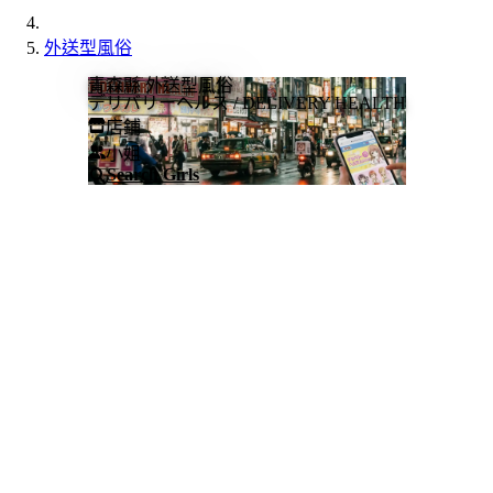
外送型風俗
青森縣 外送型風俗
デリバリーヘルス / DELIVERY HEALTH
店鋪
小姐
Search Girls